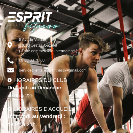
8 Av. de Verdun,
33610 Cestas Gazinet
( Zone commerciale Intermarché )
09 53 33 78 08
serviceclients.espritfitness@gmail.com
HORAIRES DU CLUB
Du Lundi au Dimanche :
de 6h à 22h.
HORAIRES D'ACCUEIL
Du Lundi au Vendredi :
de 9h à 21h.
Le Samedi :