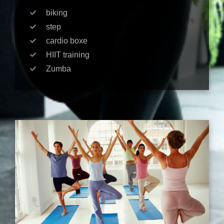
biking
step
cardio boxe
HIIT training
Zumba