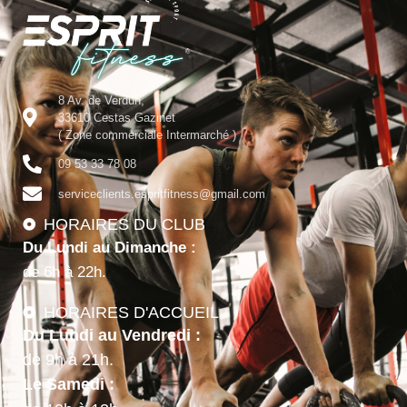
8 Av. de Verdun,
33610 Cestas Gazinet
( Zone commerciale Intermarché )
09 53 33 78 08
serviceclients.espritfitness@gmail.com
HORAIRES DU CLUB
Du Lundi au Dimanche :
de 6h à 22h.
HORAIRES D'ACCUEIL
Du Lundi au Vendredi :
de 9h à 21h.
Le Samedi :