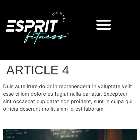
ARTICLE 4
Duis aute irure dolor in reprehenderit in voluptate velit
esse cillum dolore eu fugiat nulla pariatur. Excepteur
sint occaecat cupidatat non proident, sunt in culpa qui
officia deserunt mollit anim id est laborum.